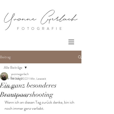
Yvonne Gerlach
FOTOGRAFIE
Beitrag
Alle Beiträge
yvonnegerlach
Alle Beiträge
14. Jan. 2022
1 Min. Lesezeit
Ein ganz besonderes
Loslegen
Brautpaarshooting
Ihre Community
Wenn ich an diesen Tag zurück denke, bin ich 
noch immer ganz verliebt. 