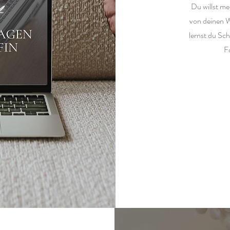
Du willst m
von deinen
lernst du Sch
F