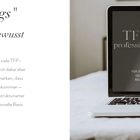
gs"
ewusst
e viele TFP-
ch dabei aber
merken, dass
orankommen –
trukturierter
ionelle Basis