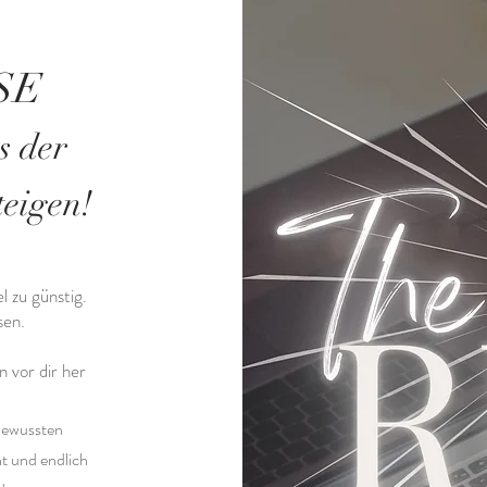
SE
s der
teigen!
el zu günstig.
ssen.
 vor dir her
bewussten
ht und endlich