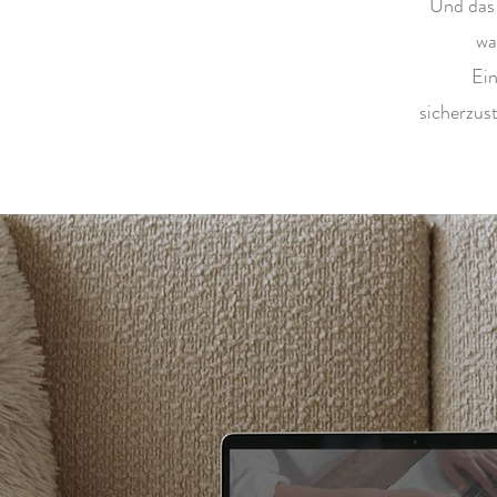
Und das 
wa
Ein
sicherzust