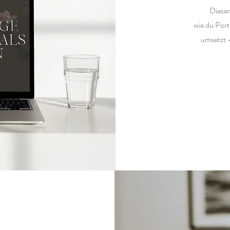
Dieser
wie du Port
umsetzt -