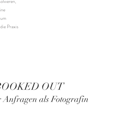
olvieren,
ine
, um
 die Praxis
BOOKED OUT
 Anfragen als Fotografin