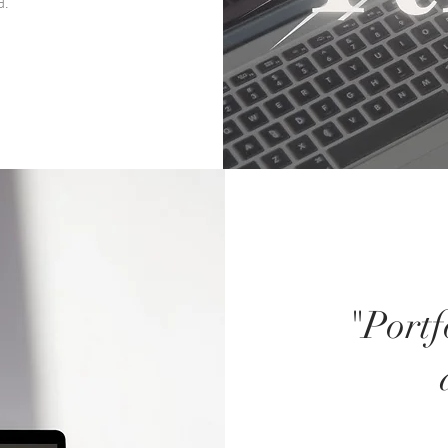
d.
"Portf