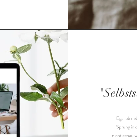
"Selbst
Egal ob ne
Sprung in 
nicht genau w