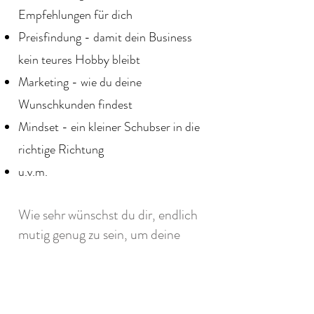
Empfehlungen für dich
Preisfindung - damit dein Business
kein teures Hobby b
leibt
Marketing - wie du deine
Wunschkunden findest
Mindset - ein kleiner Schu
bser in die
richt
ige Richtung
u.v.m.
Wie sehr wünschst du dir, endlich
mutig genug zu sein, u
m dein
e
Leidenschaft zu leben? Deine
Leidenschaft zu deinem Beruf zu
machen. Spürst du dieses leichte
Kribbeln, wenn du nur daran