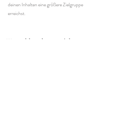
deinen Inhalten eine größere Zielgruppe
erreichst.
Wunschkunden erreichen
Mein Kurs wird dir helfen, deine
Wunschkunden gezielt anzusprechen und zu
erreichen. Du wirst lernen, wie du deine
Inhalte so gestaltest, dass sie genau die
Menschen ansprechen, die du als Kunden
haben möchtest.
Spaß und Motivation
Durch tägliche Inspiration im Telegram