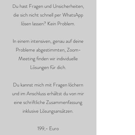
u hast Fragen und Unsicherheiten,
D
die sich nicht schnell per WhatsApp
lösen lassen? Kein Problem.
In einem intensiven, genau auf deine
Probleme abgestimmten, Zoom-
Meeting finden wir individuelle
Lösungen für dich.
Du kannst mich mit Fragen löchern
und im Anschluss erhältst du von mir
eine schriftliche Zusammenfassung
inklusive Lösungsansätzen.
199,- Euro