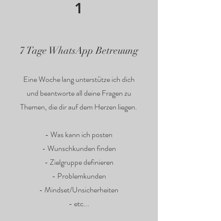
1
7 Tage WhatsApp Betreuung
Eine Woche lang unterstütze ich dich
und beantworte all deine Fragen zu
Themen, die dir auf dem Herzen liegen.
- Was kann ich posten
- Wunschkunden finden
- Zielgruppe definieren
- Problemkunden
- Mindset/Unsicherheiten
- etc...